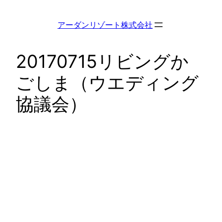
内
容
アーダンリゾート株式会社
を
ス
20170715リビングか
キ
ッ
ごしま（ウエディング
プ
協議会）