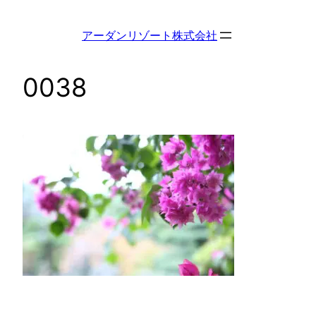
内
容
アーダンリゾート株式会社
を
ス
0038
キ
ッ
プ