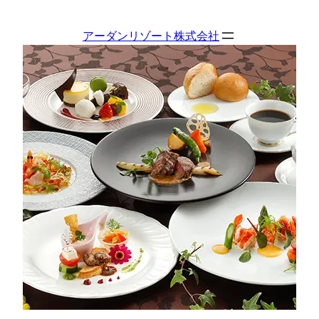
内
容
アーダンリゾート株式会社
を
ス
キ
ッ
プ