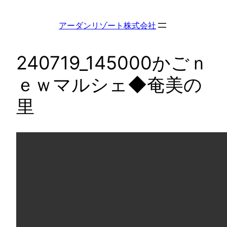
内
容
アーダンリゾート株式会社
を
ス
240719_145000かごｎ
キ
ッ
ｅｗマルシェ◆奄美の
プ
里