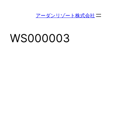
内
容
アーダンリゾート株式会社
を
ス
WS000003
キ
ッ
プ