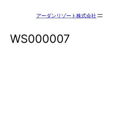
内
容
アーダンリゾート株式会社
を
ス
WS000007
キ
ッ
プ