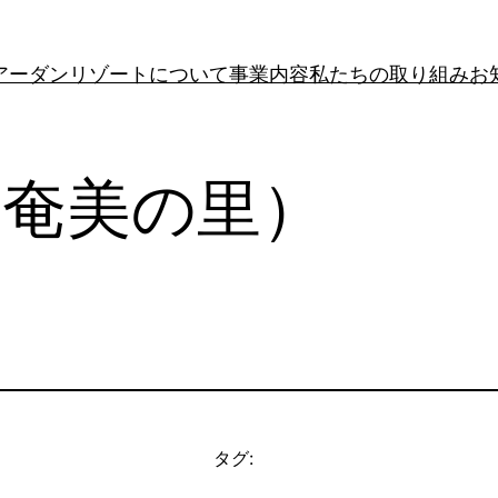
アーダンリゾートについて
事業内容
私たちの取り組み
お
（奄美の里）
タグ: