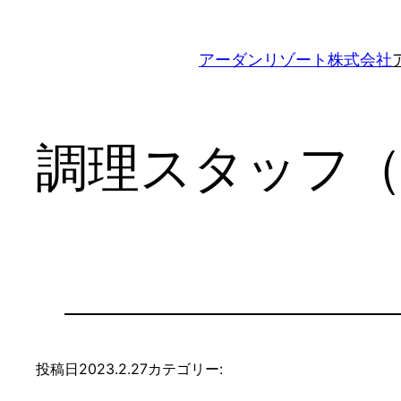
内
容
アーダンリゾート株式会社
を
ス
キ
ッ
調理スタッフ
プ
投稿日
2023.2.27
カテゴリー: