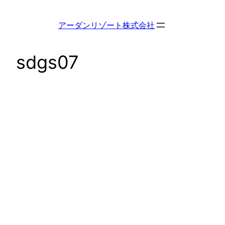
内
容
アーダンリゾート株式会社
を
ス
sdgs07
キ
ッ
プ