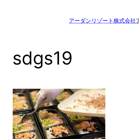
内
容
アーダンリゾート株式会社
を
ス
キ
ッ
sdgs19
プ