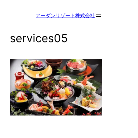
内
容
アーダンリゾート株式会社
を
ス
services05
キ
ッ
プ