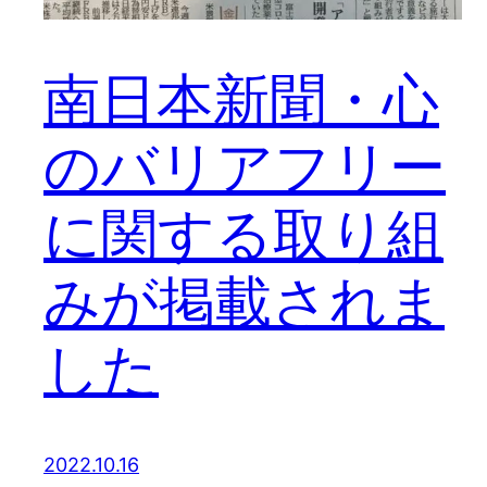
南日本新聞・心
のバリアフリー
に関する取り組
みが掲載されま
した
2022.10.16