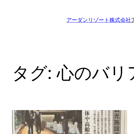
内
容
アーダンリゾート株式会社
を
ス
キ
ッ
プ
タグ:
心のバリ