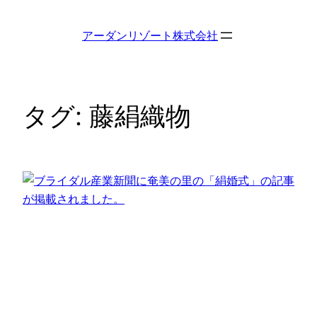
内
容
アーダンリゾート株式会社
を
ス
キ
ッ
タグ:
藤絹織物
プ